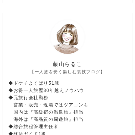
藤山らるこ
【一人旅を安く楽しむ裏技ブログ】
◆ドケチよくばり51歳
◆お得一人旅歴30年越えノウハウ
◆元旅行会社勤務
営業・販売・現場ではツアコンも
国内は『高級宿の温泉旅』担当
海外は『高品質の周遊旅』担当
◆総合旅程管理主任者
◆終活ガイド1級