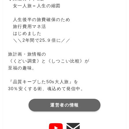
女一人旅＝人生の縮図
人生後半の旅費確保のため
旅行費用マネ活
はじめました
＼＼2年間で25.９倍に／／
旅計画・旅情報の
《くどい調査》と《しつこい比較》が
至福の趣味。
『品質キープした50s大人旅』を
30％安くする術、魂込めて発信中。
運営者の情報