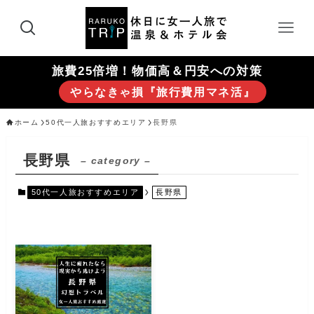
旅費25倍増！物価高＆円安への対策
やらなきゃ損『旅行費用マネ活』
ホーム
50代一人旅おすすめエリア
長野県
長野県
– category –
50代一人旅おすすめエリア
長野県