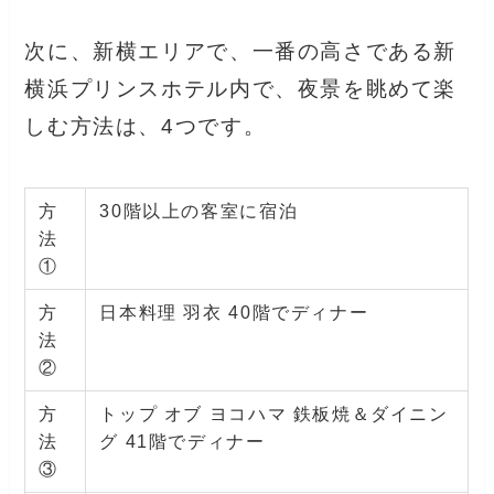
次に、新横エリアで、一番の高さである新
横浜プリンスホテル内で、夜景を眺めて楽
しむ方法は、4つです。
方
30階以上の客室に宿泊
法
①
方
日本料理 羽衣 40階でディナー
法
②
方
トップ オブ ヨコハマ 鉄板焼＆ダイニン
法
グ 41階でディナー
③