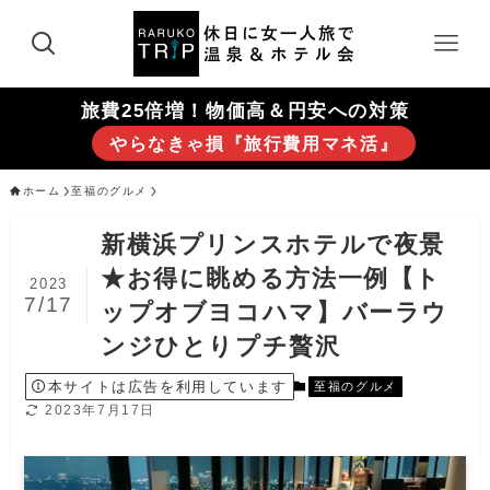
旅費25倍増！物価高＆円安への対策
やらなきゃ損『旅行費用マネ活』
ホーム
至福のグルメ
新横浜プリンスホテルで夜景
★お得に眺める方法一例【ト
2023
7/17
ップオブヨコハマ】バーラウ
ンジひとりプチ贅沢
本サイトは広告を利用しています
至福のグルメ
2023年7月17日