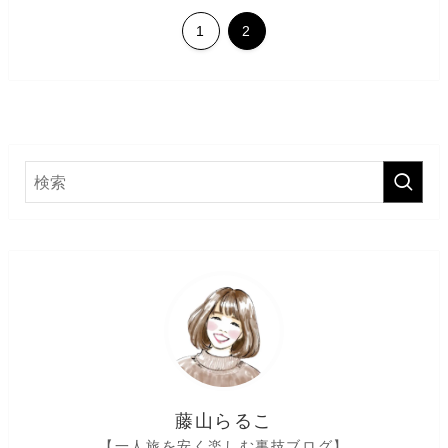
1
2
藤山らるこ
【一人旅を安く楽しむ裏技ブログ】