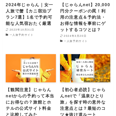
2024年じゃらん｜女一
【じゃらんnet】20,000
人旅で蟹【カニ宿泊プ
円分クーポンの罠！利
ラン7選】1名で予約可
用の注意点＆予約法・
能な人気宿おたく厳選
お得な情報を事前にゲ
ットするコツとは？
2023年10月31日
一人旅予約サイト
2024年3月20日
一人旅予約サイト
【観閲注意】じゃらん
【初心者必読】じゃら
netからの予約って本当
んnetで「温泉ひとり
にお得なの？旅館とホ
旅」を探す時の意外な
テルの公式サイト料金
注意点とは？最短のコ
と比較してみた
ツ★抜け道ルート