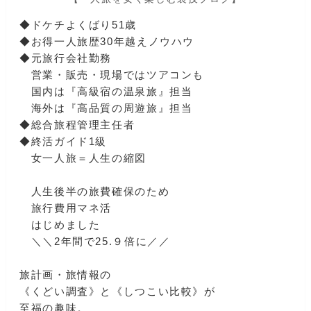
◆ドケチよくばり51歳
◆お得一人旅歴30年越えノウハウ
◆元旅行会社勤務
営業・販売・現場ではツアコンも
国内は『高級宿の温泉旅』担当
海外は『高品質の周遊旅』担当
◆総合旅程管理主任者
◆終活ガイド1級
女一人旅＝人生の縮図
人生後半の旅費確保のため
旅行費用マネ活
はじめました
＼＼2年間で25.９倍に／／
旅計画・旅情報の
《くどい調査》と《しつこい比較》が
至福の趣味。