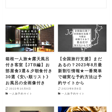
箱根一人旅★露天風呂
【全国旅行支援】まだ
付き客室【JTB編】お
あるの？2023年8月最
部屋食3選＆夕朝食付き
新割引情報★一番簡単
30選《安い順リスト》
で確実な予約方法は予
お風呂の全画像付き
約サイトから
2022年10月9日
2023年8月6日
一人旅予約サイト
一人旅予約サイト