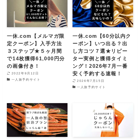
一休.com【メルマガ限
一休.com【60分以内ク
定クーポン】入手方法
ーポン】いつ出る？出
３ステップ★５ヶ月間
し方コツ７選★リピー
で14枚獲得61,000円分
ター実例と獲得タイミ
の画像付き！
ング！2026年7月一番
安く予約する速報！
2022年9月12日
一人旅予約サイト
2026年7月15日
一人旅予約サイト